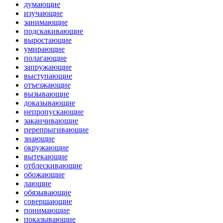
думающие
изучающие
занимающие
подскакивающие
выростающие
умирающие
полагающие
запружающие
выступающие
отъезжающие
вызывающие
доказывающие
непропускающие
заканчивающие
перепрыгивающие
знающие
окружающие
вытекающие
отблескивающие
обожающие
лающие
обязывающие
совершающие
понимающие
показывающие