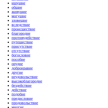
ищущие
общие
живущие
могущие
зловещие
вследствие
происшествие
благородие
противудействие
путешествие
присутствие
отсутствие
богословие
пособие
орудие
добронравие
другие
неудовольствие
высокоблагородие
бездействие
действие
подобие
предисловие
продовольствие
многие