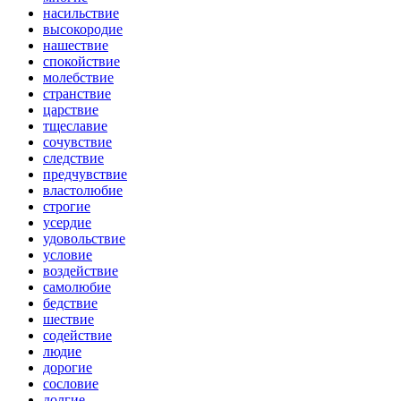
насильствие
высокородие
нашествие
спокойствие
молебствие
странствие
царствие
тщеславие
сочувствие
следствие
предчувствие
властолюбие
строгие
усердие
удовольствие
условие
воздействие
самолюбие
бедствие
шествие
содействие
людие
дорогие
сословие
долгие