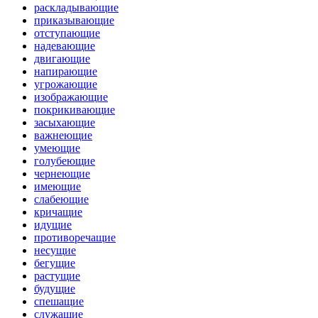
раскладывающие
приказывающие
отступающие
надевающие
двигающие
напирающие
угрожающие
изображающие
покрикивающие
засыхающие
важнеющие
умеющие
голубеющие
чернеющие
имеющие
слабеющие
кричащие
идущие
противоречащие
несущие
бегущие
растущие
будущие
спешащие
служащие