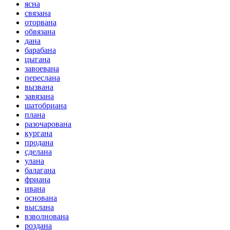
ясна
связана
оторвана
обвязана
дана
барабана
цыгана
завоевана
переслана
вызвана
завязана
шатобриана
плана
разочарована
кургана
продана
сделана
улана
балагана
фриана
ивана
основана
выслана
взволнована
роздана