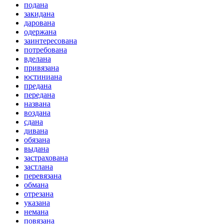
подана
закидана
дарована
одержана
заинтересована
потребована
вделана
привязана
юстиниана
предана
передана
названа
воздана
сдана
дивана
обязана
выдана
застрахована
застлана
перевязана
обмана
отрезана
указана
немана
повязана