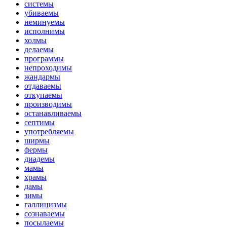
системы
убиваемы
неминуемы
исполнимы
холмы
делаемы
программы
непроходимы
жандармы
отдаваемы
откупаемы
производимы
останавливаемы
септимы
употребляемы
ширмы
фермы
диадемы
мамы
храмы
дамы
зимы
галлицизмы
сознаваемы
посылаемы