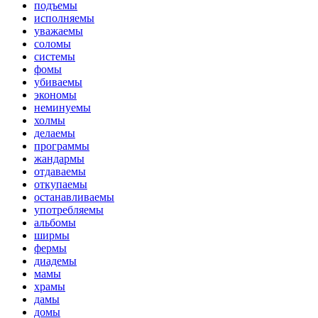
подъемы
исполняемы
уважаемы
соломы
системы
фомы
убиваемы
экономы
неминуемы
холмы
делаемы
программы
жандармы
отдаваемы
откупаемы
останавливаемы
употребляемы
альбомы
ширмы
фермы
диадемы
мамы
храмы
дамы
домы