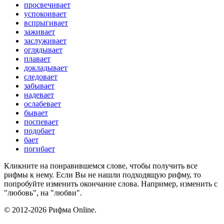
просвечивает
успокоивает
вспрыгивает
заживает
заслуживает
оглядывает
плавает
докладывает
следовает
забывает
надевает
ослабевает
бывает
поспевает
подобает
бает
погибает
Кликните на понравившемся слове, чтобы получить все
рифмы к нему. Если Вы не нашли подходящую рифму, то
попробуйте изменить окончание слова. Например, изменить с
"любовь", на "любви".
© 2012-2026 Рифма Online.