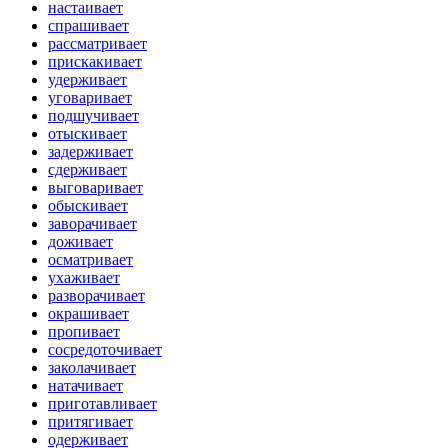
настаивает
спрашивает
рассматривает
прискакивает
удерживает
уговаривает
подшучивает
отыскивает
задерживает
сдерживает
выговаривает
обыскивает
заворачивает
доживает
осматривает
ухаживает
разворачивает
окрашивает
пропивает
сосредоточивает
заколачивает
натачивает
приготавливает
притягивает
одерживает