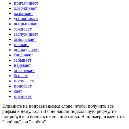
притягивает
одерживает
разбивает
успокоивает
вспрыгивает
заживает
заслуживает
оглядывает
плавает
докладывает
следовает
забывает
надевает
ослабевает
бывает
поспевает
подобает
бает
погибает
Кликните на понравившемся слове, чтобы получить все
рифмы к нему. Если Вы не нашли подходящую рифму, то
попробуйте изменить окончание слова. Например, изменить с
"любовь", на "любви".