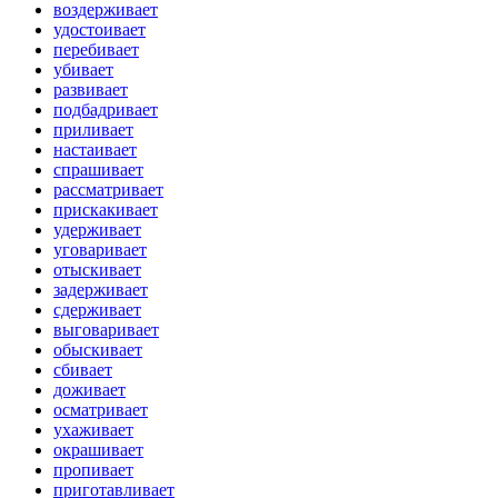
воздерживает
удостоивает
перебивает
убивает
развивает
подбадривает
приливает
настаивает
спрашивает
рассматривает
прискакивает
удерживает
уговаривает
отыскивает
задерживает
сдерживает
выговаривает
обыскивает
сбивает
доживает
осматривает
ухаживает
окрашивает
пропивает
приготавливает