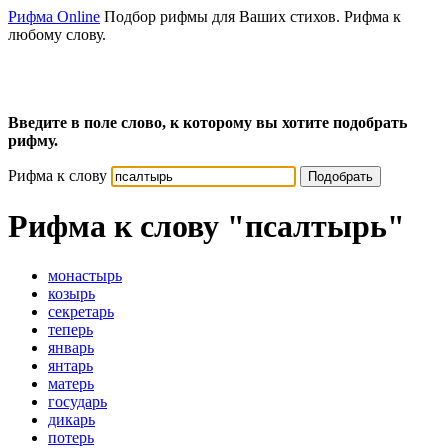
Рифма Online
Подбор рифмы для Ваших стихов. Рифма к
любому слову.
Введите в поле слово, к которому вы хотите подобрать
рифму.
Рифма к слову
Подобрать
Рифма к слову
"псалтырь"
монастырь
козырь
секретарь
теперь
январь
янтарь
матерь
государь
дикарь
потерь