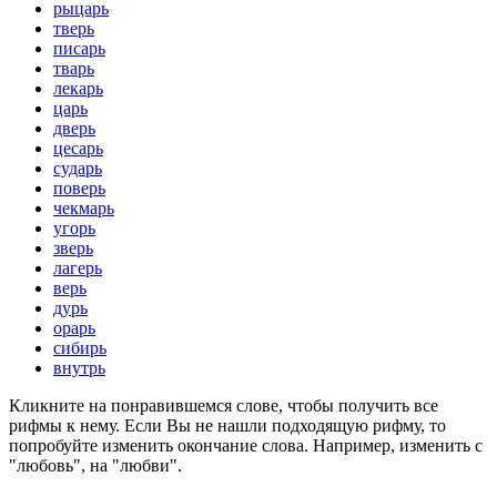
рыцарь
тверь
писарь
тварь
лекарь
царь
дверь
цесарь
сударь
поверь
чекмарь
угорь
зверь
лагерь
верь
дурь
орарь
сибирь
внутрь
Кликните на понравившемся слове, чтобы получить все
рифмы к нему. Если Вы не нашли подходящую рифму, то
попробуйте изменить окончание слова. Например, изменить с
"любовь", на "любви".