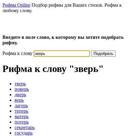
Рифма Online
Подбор рифмы для Ваших стихов. Рифма к
любому слову.
Введите в поле слово, к которому вы хотите подобрать
рифму.
Рифма к слову
Подобрать
Рифма к слову
"зверь"
тверь
поверь
дверь
верь
лагерь
теперь
матерь
потерь
секретарь
государь