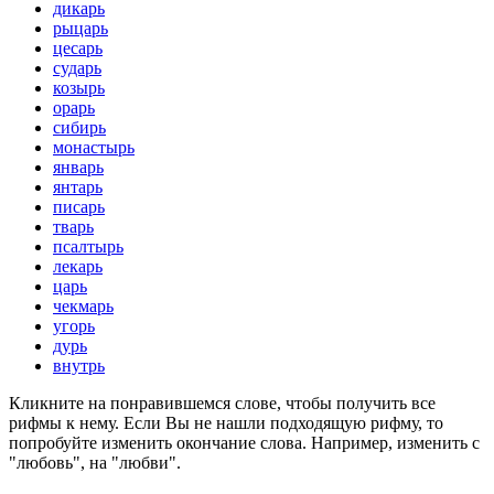
дикарь
рыцарь
цесарь
сударь
козырь
орарь
сибирь
монастырь
январь
янтарь
писарь
тварь
псалтырь
лекарь
царь
чекмарь
угорь
дурь
внутрь
Кликните на понравившемся слове, чтобы получить все
рифмы к нему. Если Вы не нашли подходящую рифму, то
попробуйте изменить окончание слова. Например, изменить с
"любовь", на "любви".