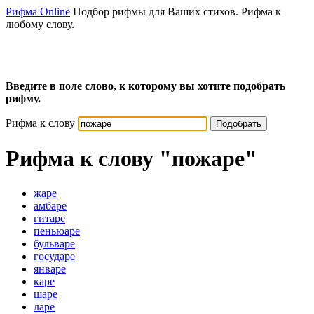
Рифма Online
Подбор рифмы для Ваших стихов. Рифма к
любому слову.
Введите в поле слово, к которому вы хотите подобрать
рифму.
Рифма к слову
Подобрать
Рифма к слову
"пожаре"
жаре
амбаре
гитаре
пеньюаре
бульваре
государе
январе
каре
шаре
ларе