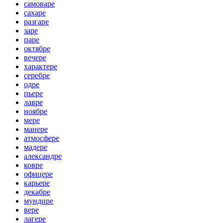
самоваре
сахаре
разгаре
заре
паре
октябре
вечере
характере
серебре
одре
пьере
лавре
ноябре
мере
манере
атмосфере
мадере
александре
ковре
офицере
карьере
декабре
мундире
вере
лагере