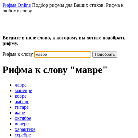
Рифма Online
Подбор рифмы для Ваших стихов. Рифма к
любому слову.
Введите в поле слово, к которому вы хотите подобрать
рифму.
Рифма к слову
Подобрать
Рифма к слову
"мавре"
лавре
маневре
ковре
амбаре
гитаре
жаре
октябре
вечере
характере
серебре