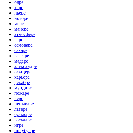
одре
каре
пьере
ноябре
мере
манере
атмосфере
ларе
самоваре
сахаре
разгаре
мадере
александре
офицере
карьере
декабре
мундире
пожаре
вере
пеньюаре
лагере
бульваре
государе
игре
полубугре