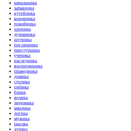
начальника
забавника
кутейника
коровника
покойника
хроника
духовника
шутника
посланника
преступника
ученика
наследника
воспитанника
праведника
домика
столика
цибика
блика
велика
людовика
амалика
логика
мужика
рысака
дурака