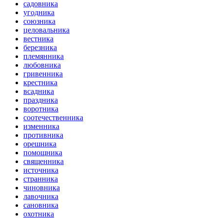
садовника
угодника
союзника
целовальника
вестника
березника
племянника
любовника
гривенника
крестника
всадника
праздника
воротника
соотечественника
изменника
противника
орешника
помощника
священника
источника
странника
чиновника
лавочника
сановника
охотника