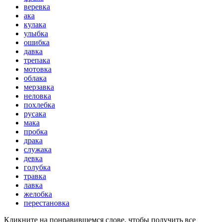
веревка
ака
кулака
улыбка
ошибка
давка
трепака
мотовка
облака
мерзавка
неловка
похлебка
русака
мака
пробка
драка
служака
девка
голубка
травка
лавка
желобка
перестановка
Кликните на понравившемся слове, чтобы получить все