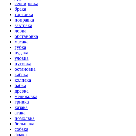
сервировка
брака
торговка
поправка
завтрака
ловка
обстановка
масака
губка
чудака
уловка
пуговка
остановка
кабака
колпака
бабка
древка
мелюковка
гривка
казака
атака
помолвка
большака
собака
фрака