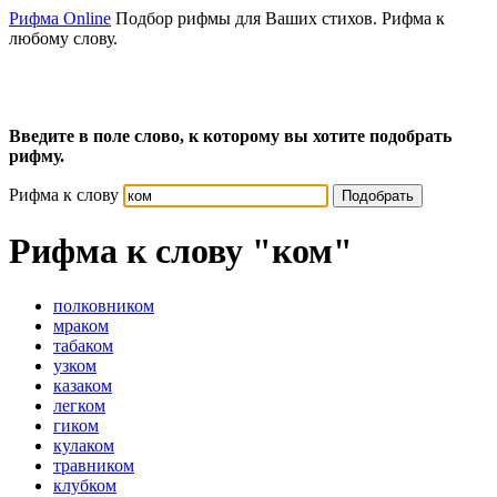
Рифма Online
Подбор рифмы для Ваших стихов. Рифма к
любому слову.
Введите в поле слово, к которому вы хотите подобрать
рифму.
Рифма к слову
Подобрать
Рифма к слову
"ком"
полковником
мраком
табаком
узком
казаком
легком
гиком
кулаком
травником
клубком