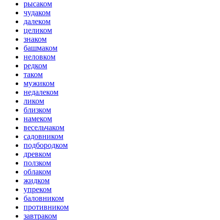
рысаком
чудаком
далеком
целиком
знаком
башмаком
неловком
редком
таком
мужиком
недалеком
ликом
близком
намеком
весельчаком
садовником
подбородком
древком
ползком
облаком
жидком
упреком
баловником
противником
завтраком