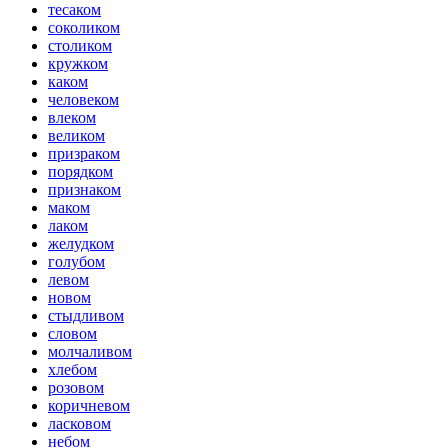
тесаком
соколиком
столиком
кружком
каком
человеком
влеком
великом
призраком
порядком
признаком
маком
лаком
желудком
голубом
левом
новом
стыдливом
словом
молчаливом
хлебом
розовом
коричневом
ласковом
небом