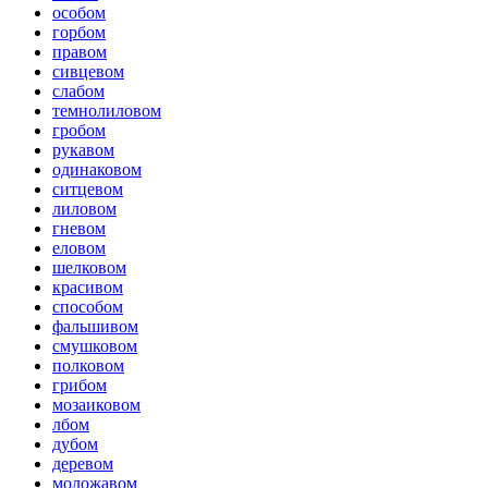
особом
горбом
правом
сивцевом
слабом
темнолиловом
гробом
рукавом
одинаковом
ситцевом
лиловом
гневом
еловом
шелковом
красивом
способом
фальшивом
смушковом
полковом
грибом
мозаиковом
лбом
дубом
деревом
моложавом