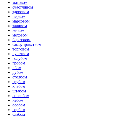
матовом
счастливом
здоровом
первом
марсовом
заливом
живом
меховом
березовом
самоуправством
торговом
чувством
голубом
гробом
лбом
дубом
столбом
грубом
хлебом
штабом
способом
небом
особом
горбом
слабом