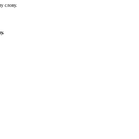
у слову.
у.