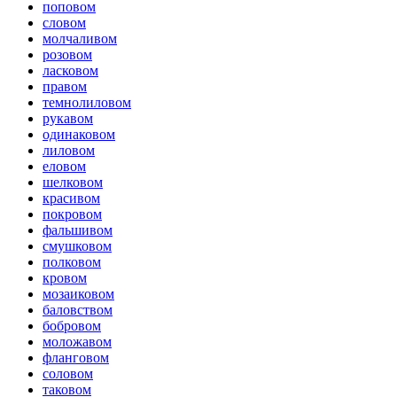
поповом
словом
молчаливом
розовом
ласковом
правом
темнолиловом
рукавом
одинаковом
лиловом
еловом
шелковом
красивом
покровом
фальшивом
смушковом
полковом
кровом
мозаиковом
баловством
бобровом
моложавом
фланговом
соловом
таковом