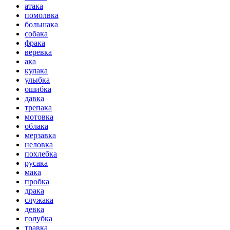
атака
помолвка
большака
собака
фрака
веревка
ака
кулака
улыбка
ошибка
давка
трепака
мотовка
облака
мерзавка
неловка
похлебка
русака
мака
пробка
драка
служака
девка
голубка
травка