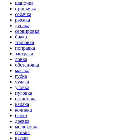
шапочка
привычка
собачка
рысака
дурака
сервировка
брака
торговка
поправка
завтрака
ловка
обстановка
масака
губка
чудака
уловка
пуговка
остановка
кабака
колпака
бабка
древка
мелюковка
гривка
казака