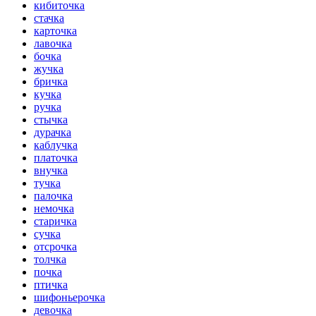
кибиточка
стачка
карточка
лавочка
бочка
жучка
бричка
кучка
ручка
стычка
дурачка
каблучка
платочка
внучка
тучка
палочка
немочка
старичка
сучка
отсрочка
толчка
почка
птичка
шифоньерочка
девочка