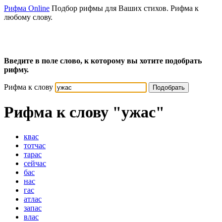
Рифма Online
Подбор рифмы для Ваших стихов. Рифма к
любому слову.
Введите в поле слово, к которому вы хотите подобрать
рифму.
Рифма к слову
Подобрать
Рифма к слову
"ужас"
квас
тотчас
тарас
сейчас
бас
нас
гас
атлас
запас
влас