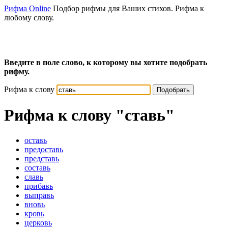
Рифма Online
Подбор рифмы для Ваших стихов. Рифма к
любому слову.
Введите в поле слово, к которому вы хотите подобрать
рифму.
Рифма к слову
Подобрать
Рифма к слову
"ставь"
оставь
предоставь
представь
составь
славь
прибавь
выправь
вновь
кровь
церковь