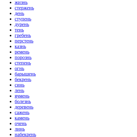
жизнь
стержень
день
ступень
дурень
тень
гребень
перстень
казнь
ремень
порознь
степень
огнь
барышень
бекрень
синь
лень
ячмень
болезнь
деревень
сажень
камень
очень
линь
набекрень