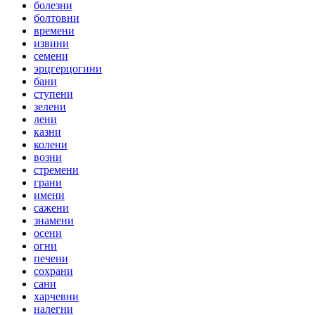
болезни
болтовни
времени
извини
семени
эрцгерцогини
бани
ступени
зелени
лени
казни
колени
возни
стремени
грани
имени
сажени
знамени
осени
огни
печени
сохрани
сани
харчевни
налегни