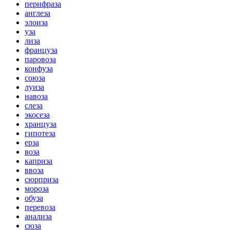
перифраза
англеза
элоиза
уза
лиза
француза
паровоза
конфуза
союза
луиза
навоза
слеза
экосеза
хранцуза
гипотеза
ерза
воза
каприза
ввоза
сюрприза
мороза
обуза
перевоза
анализа
сюза